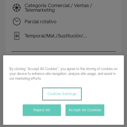
Categoría: Comercial / Ventas /
Telemarketing
Parcial rotativo
Temporal/Mat./Sustitución/...
Descripción del empleo
By clicking “Accept All Cookies”, you agree to the storing of cookies on
your device to enhance site navigation, analyze site usage, and assist in
our marketing efforts.
¿Te gusta ayudar a las personas y comunicarte
por teléfono? ¿Hablas euskera y buscas una
Cookies Settings
oportunidad en atención al cliente?
Buscamos incorporar un/a teleoperador/a de
Reject All
Accept All Cookies
atención al cliente para formar parte de un
importante Contact Center. Si tienes habilidades