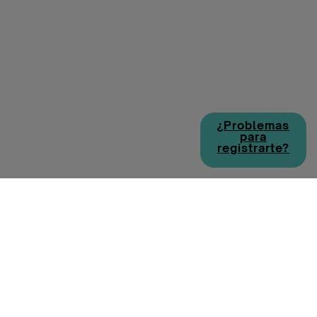
¿Problemas
para
registrarte?