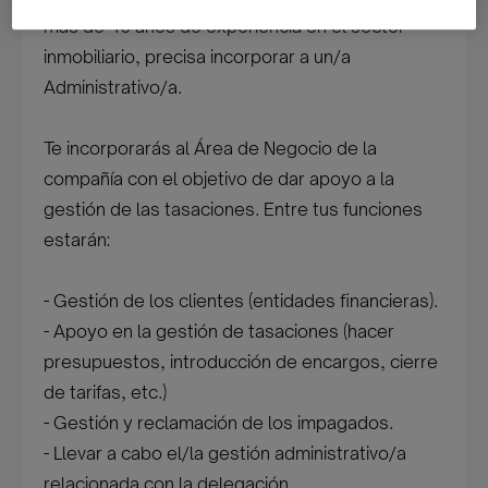
más de 40 años de experiencia en el sector
inmobiliario, precisa incorporar a un/a
Administrativo/a.
Te incorporarás al Área de Negocio de la
compañía con el objetivo de dar apoyo a la
gestión de las tasaciones. Entre tus funciones
estarán:
- Gestión de los clientes (entidades financieras).
- Apoyo en la gestión de tasaciones (hacer
presupuestos, introducción de encargos, cierre
de tarifas, etc.)
- Gestión y reclamación de los impagados.
- Llevar a cabo el/la gestión administrativo/a
relacionada con la delegación.