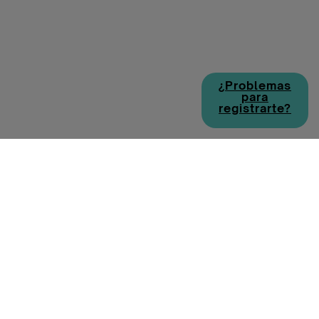
¿Problemas
para
registrarte?