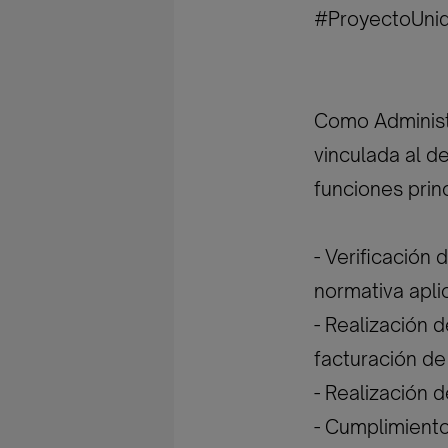
#ProyectoUni
Como Administr
vinculada al d
funciones prin
- Verificación
normativa apli
- Realización d
facturación de
- Realización d
- Cumplimiento