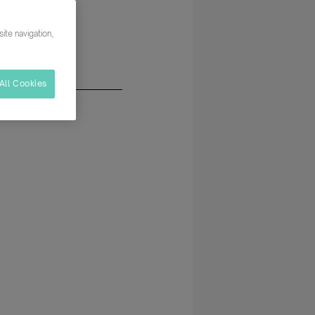
oría
ite navigation,
All Cookies