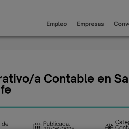
Empleo
Empresas
Conv
rativo/a Contable en Sa
ife
Categ
z de
Publicada:
Conta