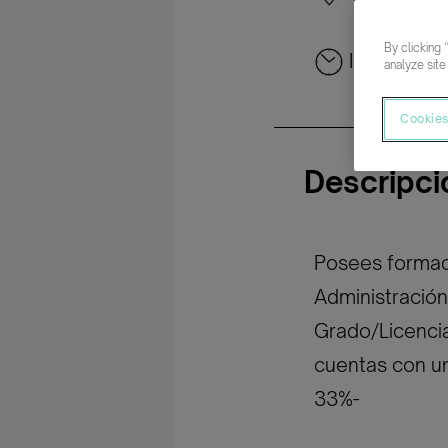
Tenerife
By clicking 
Intensiva
analyze site
Cookies
Descripci
Posees formac
Administración
Grado/Licencia
cuentas con un
33%-