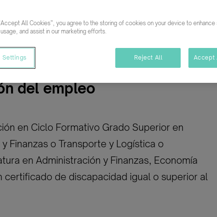
30/06/2025
Audit
“Accept All Cookies”, you agree to the storing of cookies on your device to enhance s
Temporal/Mat./Sustitución/...
 usage, and assist in our marketing efforts.
 Settings
Reject All
Accept 
ón del empleo
ión en Ciclo Formativo Grado Superior en
 y Finanzas o Transporte y Logística o
tura en Administración y Finanzas, Economía
 certificado de discapacidad igual o superior al